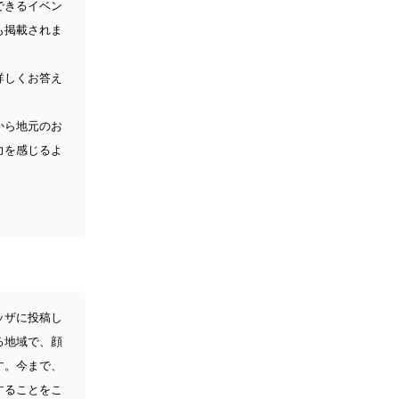
できるイベン
も掲載されま
。
詳しくお答え
から地元のお
力を感じるよ
ッザに投稿し
る地域で、顔
す。今まで、
することをこ