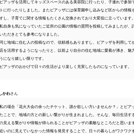
ピアッザを活用してキッズスペースのある美容院に行ったり、子連れで参加
トに行ったりしました。またピアッザには保育園申し込みなど区からの情報
すし、子育てに関する情報もたくさん交換されており大変役に立っています
私自身も気になっていたご近所の公園の情報の質問を投稿してみましたが、
いただきとても参考になりました。
同じ地域に住む人の投稿なので、信頼感もありますし、ピアッザを利用して
店を活用するようになったりと、以前より自分の住む地域に愛着が沸き、魅
うになり嬉しい限りです。
ピアッザのおかげで日々の生活がより楽しく充実したものになっています。
しかわ
さん
私の場合「花火大会の余ったチケット、誰か欲しい方いませんか？」とピア
たことで、地域の方との新しい繋がりが生まれました。そんな、毎日生活す
の見える繋がりや情報が得られることがピアッザの素敵なところだと思いま
近いのに見えていなかった情報を発見することで、日々の暮らしがワクワク