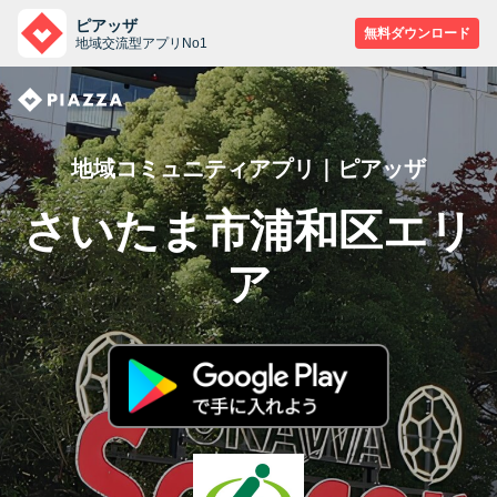
ピアッザ
無料ダウンロード
地域交流型アプリNo1
地域コミュニティアプリ｜ピアッザ
さいたま市浦和区エリ
ア